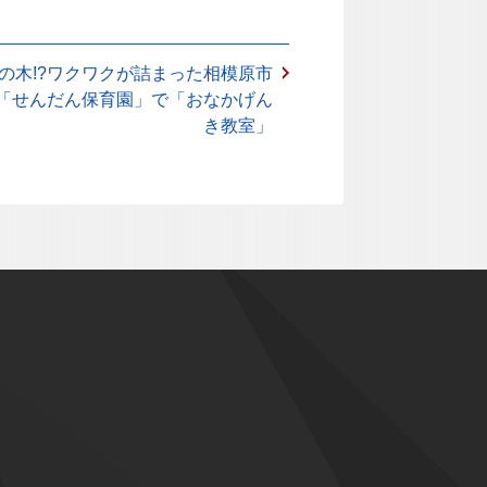
の木!?ワクワクが詰まった相模原市
「せんだん保育園」で「おなかげん
き教室」