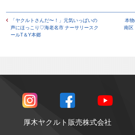
「ヤクルトさんだ〜！」元気いっぱいの
本物
声にほっこり♡海老名市 ナーサリースク
南区
ールT＆Y本郷
厚木ヤクルト販売株式会社