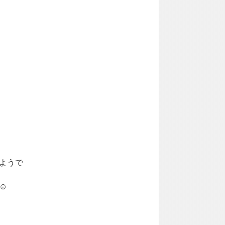
ようで
️