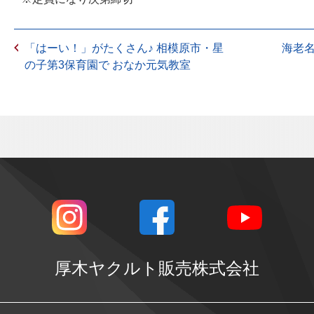
「はーい！」がたくさん♪ 相模原市・星
海老
の子第3保育園で おなか元気教室
厚木ヤクルト販売株式会社