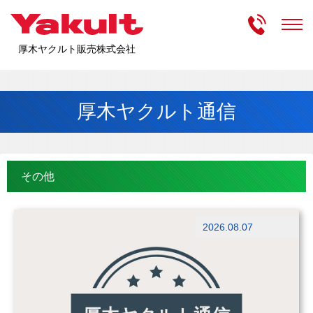
受付時間
m
厚木ヤクルト販売株式会社
厚木ヤクルト通信
その他
その他
2026.08.07
ブログ