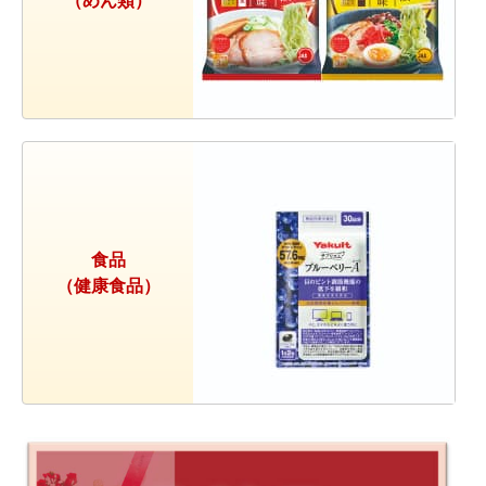
（めん類）
食品
（健康食品）