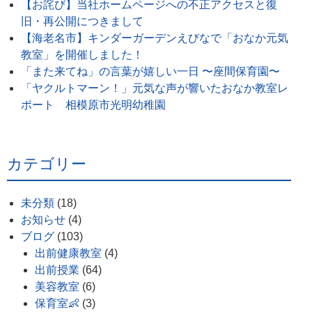
【お詫び】当社ホームページへの不正アクセスと復
旧・再公開につきまして
【海老名市】キンダーガーデンえびなで「おなか元気
教室」を開催しました！
「また来てね」の言葉が嬉しい一日 〜座間保育園〜
「ヤクルトマーン！」元気な声が響いたおなか教室レ
ポート 相模原市光明幼稚園
カテゴリー
未分類
(18)
お知らせ
(4)
ブログ
(103)
出前健康教室
(4)
出前授業
(64)
美容教室
(6)
保育室👶
(3)