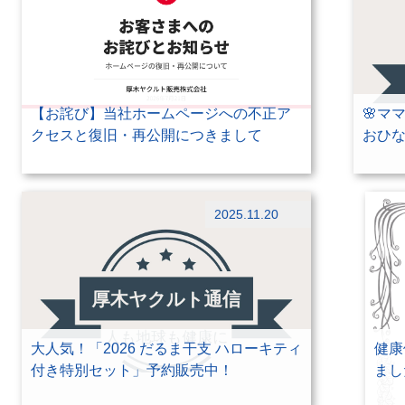
【お詫び】当社ホームページへの不正ア
🌸マ
クセスと復旧・再公開につきまして
おひな
お知らせ
お知
2025.11.20
未分
大人気！「2026 だるま干支 ハローキティ
健康
付き特別セット」予約販売中！
まし