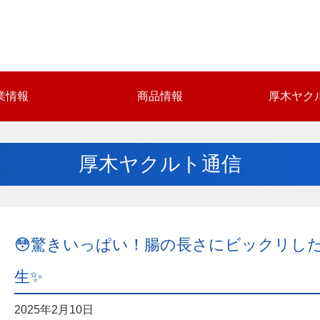
業情報
商品情報
厚木ヤク
厚木ヤクルト通信
😳驚きいっぱい！腸の長さにビックリし
生✨
2025年2月10日