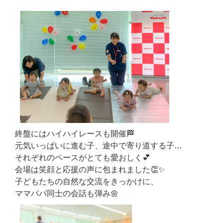
終盤にはハイハイレースも開催🏁
元気いっぱいに進む子、途中で寄り道する子…
それぞれのペースがとても愛おしく💕
会場は笑顔と応援の声に包まれました👏✨
子どもたちの自然な交流をきっかけに、
ママパパ同士の会話も弾み🌼