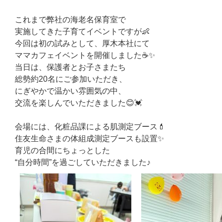
これまで弊社の海老名保育室で
実施してきた子育てイベントですが👶
今回は初の試みとして、厚木本社にて
ママカフェイベントを開催しました☕✨
当日は、保護者とお子さまたち
総勢約20名にご参加いただき、
にぎやかで温かい雰囲気の中、
交流を楽しんでいただきました😊💓
会場には、化粧品課による肌測定ブース💄
住友生命さまの体組成測定ブースも設置✨
育児の合間にちょっとした
“自分時間”を過ごしていただきました♪