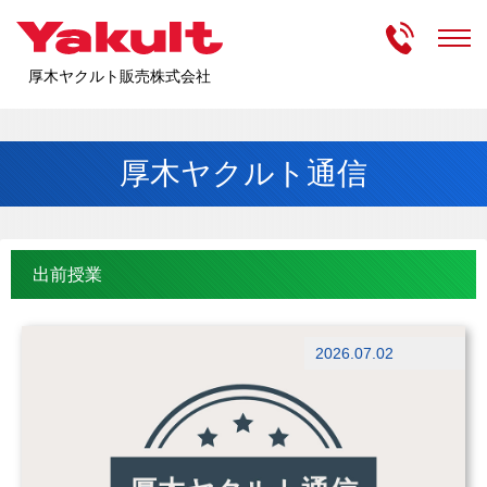
受付時間
m
厚木ヤクルト販売株式会社
厚木ヤクルト通信
出前授業
ブログ
2026.07.02
出前授業