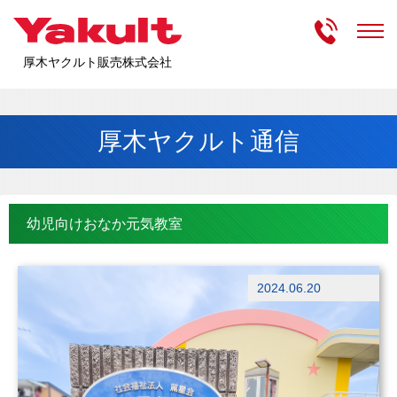
受付時間
m
厚木ヤクルト販売株式会社
厚木ヤクルト通信
幼児向けおなか元気教室
ブログ
2024.06.20
出前授業