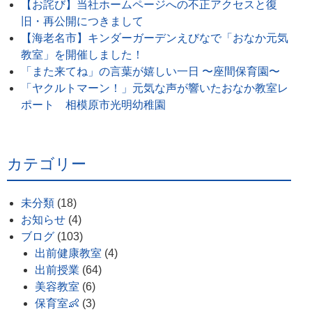
【お詫び】当社ホームページへの不正アクセスと復
旧・再公開につきまして
【海老名市】キンダーガーデンえびなで「おなか元気
教室」を開催しました！
「また来てね」の言葉が嬉しい一日 〜座間保育園〜
「ヤクルトマーン！」元気な声が響いたおなか教室レ
ポート 相模原市光明幼稚園
カテゴリー
未分類
(18)
お知らせ
(4)
ブログ
(103)
出前健康教室
(4)
出前授業
(64)
美容教室
(6)
保育室👶
(3)