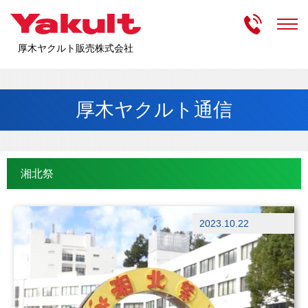
受付時間
m
厚木ヤクルト販売株式会社
厚木ヤクルト通信
湘北祭
ブログ
2023.10.22