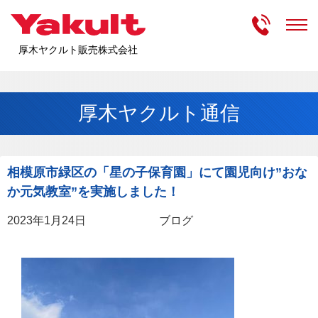
受付時間
m
厚木ヤクルト販売株式会社
厚木ヤクルト通信
相模原市緑区の「星の子保育園」にて園児向け”おな
か元気教室”を実施しました！
2023年1月24日
ブログ